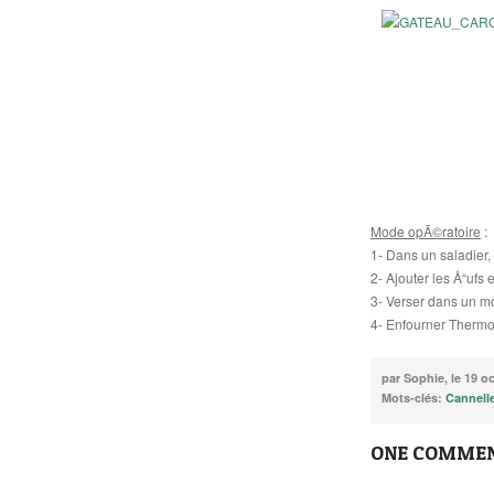
Mode opÃ©ratoire
:
1- Dans un saladier,
2- Ajouter les Å“ufs
3- Verser dans un mo
4- Enfourner Thermo
par Sophie, le 19 o
Mots-clés:
Cannell
ONE COMMEN