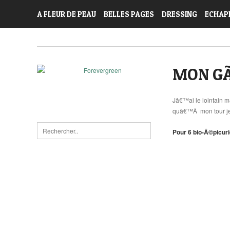
A FLEUR DE PEAU
BELLES PAGES
DRESSING
ECHAP
MON GÃ
Jâ€™ai le lointain 
quâ€™Ã mon tour je 
Pour 6 bio-Ã©picur