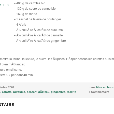
– 400 g de carottes bio
– 130 g de sucre de canne bio
– 160 g de farine
– 1 sachet de levure de boulanger
– 4 Å“ufs
– Â½ cuillÃ¨re Ã cafÃ© de curcuma
– Â½ cuillÃ¨re Ã cafÃ© de cannelle
– Â½ cuillÃ¨re Ã cafÃ© de gingembre
 mettre la farine, la levure, le sucre, les Ã©pices. RÃ¢per dessus les carottes pu
 et bien mÃ©langer.
ule en silicone.
stat 6-7 pendant 40 min.
ctobre 2009
dans
Mise en bou
e
,
carotte
,
Curcuma
,
dessert
,
gÃ¢teau
,
gingembre
,
recette
1 Commentaire
TAIRE