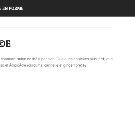
E EN FORME
©E
charmant salon de thÃ© parisien. Quelques annÃ©es plus tard, voici
rso et Ã©picÃ©e (curcuma, cannelle et gingembre)â€¦