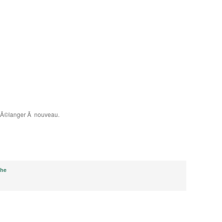
is mÃ©langer Ã nouveau.
che