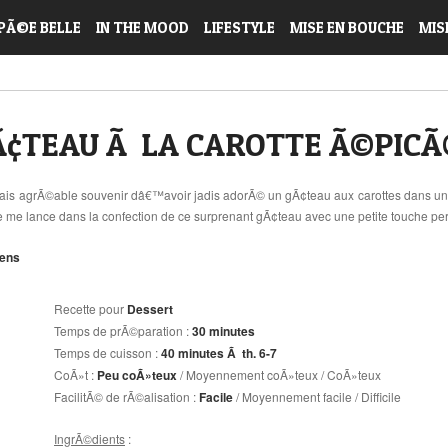
PÃ©E BELLE
IN THE MOOD
LIFESTYLE
MISE EN BOUCHE
MIS
¢TEAU Ã LA CAROTTE Ã©PICÃ
mais agrÃ©able souvenir dâ€™avoir jadis adorÃ© un gÃ¢teau aux carottes dans un 
me lance dans la confection de ce surprenant gÃ¢teau avec une petite touche pe
iens
Recette pour
Dessert
Temps de prÃ©paration :
30 minutes
Temps de cuisson :
40 minutes
Ã th. 6-7
CoÃ»t :
Peu coÃ»teux
/ Moyennement coÃ»teux / CoÃ»teux
FacilitÃ© de rÃ©alisation :
Facile
/ Moyennement facile / Difficile
IngrÃ©dients
: