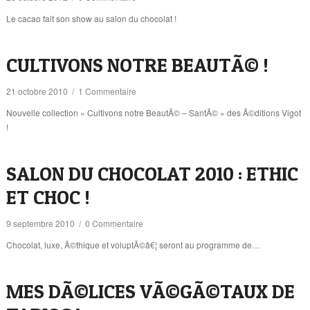
Le cacao fait son show au salon du chocolat !
CULTIVONS NOTRE BEAUTÃ© !
21 octobre 2010
/
1 Commentaire
Nouvelle collection « Cultivons notre BeautÃ© – SantÃ© » des Ã©ditions Vigot
!
SALON DU CHOCOLAT 2010 : ETHIC
ET CHOC !
9 septembre 2010
/
0 Commentaire
Chocolat, luxe, Ã©thique et voluptÃ©â€¦ seront au programme de…
MES DÃ©LICES VÃ©GÃ©TAUX DE