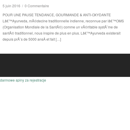
5 juin 2016
/
0 Commentaire
POUR UNE PAUSE TENDANCE, GOURMANDE & ANTI-OXYDANTE
Lâ€™Ayurveda, mÃ©decine traditionnelle indienne, reconnue par lâ€™OMS
(Organisation Mondiale de la SantÃ©) comme un vÃ©ritable systÃ¨me de
santÃ© traditionnel, nous inspire de plus en plus. Lâ€™Ayurveda existerait
depuis prÃ¨s de 5000 ansÂ et fait […]
darmowe spiny za rejestracje