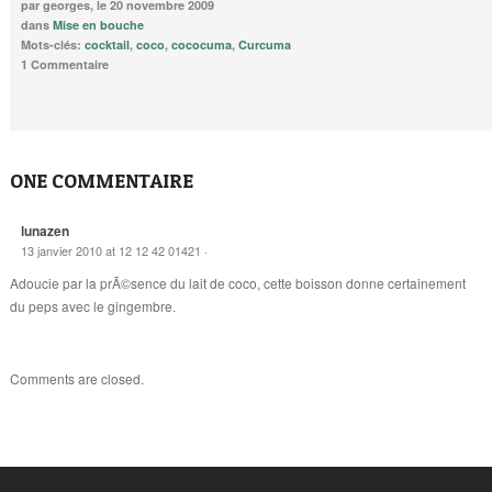
par georges, le 20 novembre 2009
dans
Mise en bouche
Mots-clés:
cocktail
,
coco
,
cococuma
,
Curcuma
1 Commentaire
ONE COMMENTAIRE
lunazen
13 janvier 2010 at 12 12 42 01421 ·
Adoucie par la prÃ©sence du lait de coco, cette boisson donne certainement
du peps avec le gingembre.
Comments are closed.