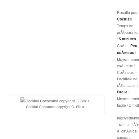
Recette pour
Cocktail
Temps de
prÃ©paratio
:
5 minutes
CoÃ»t :
Peu
coÃ»teux
/
Moyennemen
coÃ»teux /
CoÃ»teux
FacilitÃ© de
rÃ©alisation 
Facile
/
Moyennemen
facile / Diffici
Cocktail Cococuma copyright G. Sitzia
IngrÃ©dients
- une cuillÃ¨r
Ã cafÃ© de
curcuma