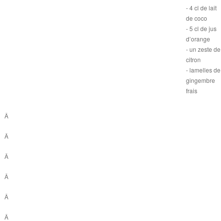
- 4 cl de lait
de coco
- 5 cl de jus
d’orange
- un zeste de
citron
- lamelles de
gingembre
frais
Â
Â
Â
Â
Â
Â