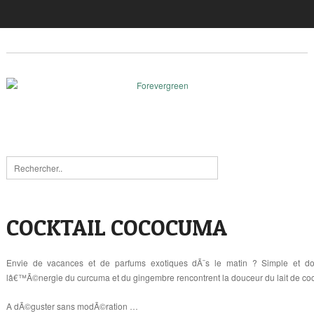
COCKTAIL COCOCUMA
Envie de vacances et de parfums exotiques dÃ¨s le matin ? Simple et do
lâ€™Ã©nergie du curcuma et du gingembre rencontrent la douceur du lait de co
A dÃ©guster sans modÃ©ration …