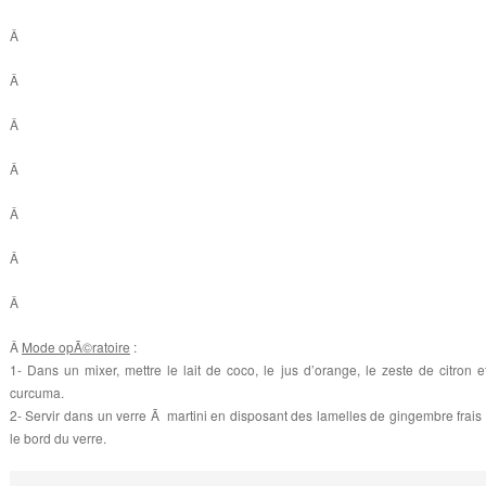
Â
Â
Â
Â
Â
Â
Â
Â
Mode opÃ©ratoire
:
1- Dans un mixer, mettre le lait de coco, le jus d’orange, le zeste de citron e
curcuma.
2- Servir dans un verre Ã martini en disposant des lamelles de gingembre frais
le bord du verre.