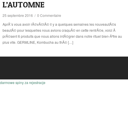
L’AUTOMNE
25 septembre 2016
/
0 Commentaire
AprÃ¨s vous avoir rÃ©vÃ©lÃ© il y a quelques semaines les nouveautÃ©s
beautÃ© pour lesquelles nous avions craquÃ© en cette rentrÃ©e, voici Ã
prÃ©sent 6 produits que nous allons intÃ©grer dans notre rituel bien-Ãªtre au
plus vite. GERMLINE, Kombucha au thÃ© […]
darmowe spiny za rejestracje