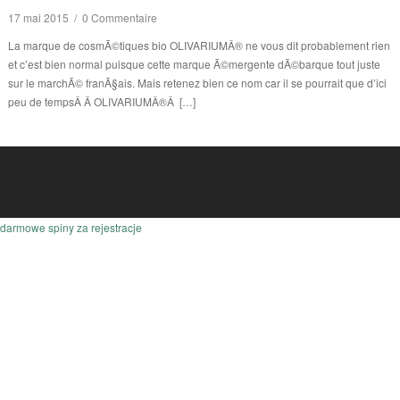
17 mai 2015
/
0 Commentaire
La marque de cosmÃ©tiques bio OLIVARIUMÂ® ne vous dit probablement rien
et c’est bien normal puisque cette marque Ã©mergente dÃ©barque tout juste
sur le marchÃ© franÃ§ais. Mais retenez bien ce nom car il se pourrait que d’ici
peu de tempsÂ Â OLIVARIUMÂ®Â […]
darmowe spiny za rejestracje