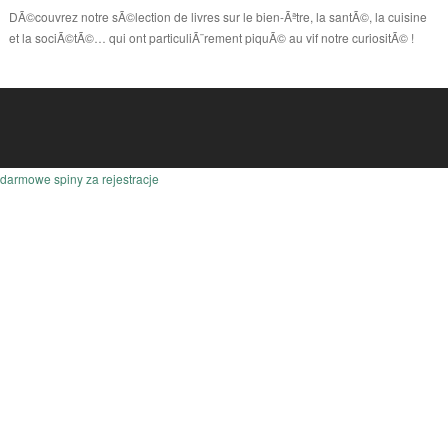
DÃ©couvrez notre sÃ©lection de livres sur le bien-Ãªtre, la santÃ©, la cuisine
et la sociÃ©tÃ©… qui ont particuliÃ¨rement piquÃ© au vif notre curiositÃ© !
darmowe spiny za rejestracje