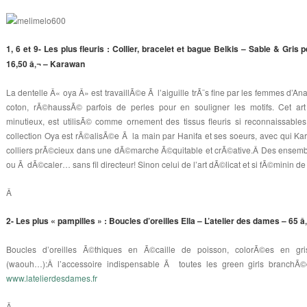
1, 6 et 9- Les plus fleuris : Collier, bracelet et bague Belkis – Sable & Gris p
16,50 â‚¬ – Karawan
La dentelle Â« oya Â» est travaillÃ©e Ã l’aiguille trÃ¨s fine par les femmes d’Ana
coton, rÃ©haussÃ© parfois de perles pour en souligner les motifs. Cet art t
minutieux, est utilisÃ© comme ornement des tissus fleuris si reconnaissables
collection Oya est rÃ©alisÃ©e Ã la main par Hanifa et ses soeurs, avec qui 
colliers prÃ©cieux dans une dÃ©marche Ã©quitable et crÃ©ative.Â Des ensem
ou Ã dÃ©caler… sans fil directeur! Sinon celui de l’art dÃ©licat et si fÃ©minin de
Â
2- Les plus « pampilles » : Boucles d’oreilles Ella – L’atelier des dames – 65 â
Boucles d’oreilles Ã©thiques en Ã©caille de poisson, colorÃ©es en gr
(waouh…):Â l’accessoire indispensable Ã toutes les green girls branchÃ
www.latelierdesdames.fr
Â