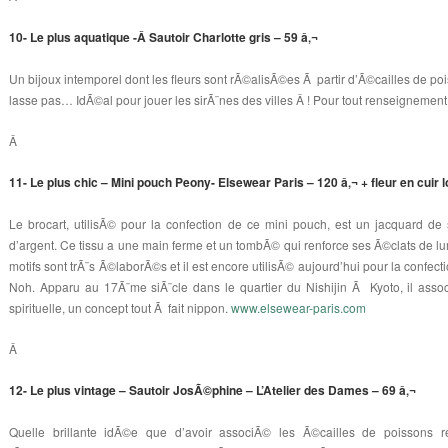
10- Le plus aquatique -Â Sautoir Charlotte gris – 59 â‚¬
Un bijoux intemporel dont les fleurs sont rÃ©alisÃ©es Ã partir d’Ã©cailles de p
lasse pas… IdÃ©al pour jouer les sirÃ¨nes des villes Â ! Pour tout renseignemen
Â
11- Le plus chic – Mini pouch Peony- Elsewear Paris – 120 â‚¬ + fleur en cuir l
Le brocart, utilisÃ© pour la confection de ce mini pouch, est un jacquard de 
d’argent. Ce tissu a une main ferme et un tombÃ© qui renforce ses Ã©clats de 
motifs sont trÃ¨s Ã©laborÃ©s et il est encore utilisÃ© aujourd’hui pour la confe
Noh. Apparu au 17Ã¨me siÃ¨cle dans le quartier du Nishijin Ã Kyoto, il asso
spirituelle, un concept tout Ã fait nippon.
www.elsewear-paris.com
Â
12- Le plus vintage – Sautoir JosÃ©phine – L’Atelier des Dames – 69 â‚¬
Quelle brillante idÃ©e que d’avoir associÃ© les Ã©cailles de poissons