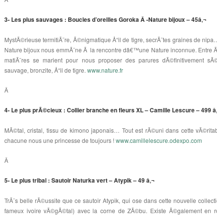
3- Les plus sauvages : Boucles d’oreilles Goroka Â -Nature bijoux – 45â‚¬
MystÃ©rieuse termitiÃ¨re, Ã©nigmatique Å“il de tigre, secrÃ¨tes graines de nipa
Nature bijoux nous emmÃ¨ne Ã la rencontre dâ€™une Nature inconnue. Entre Ã©ta
matiÃ¨res se marient pour nous proposer des parures dÃ©finitivement sÃ
sauvage, bronzite, Å“il de tigre.
www.nature.fr
Â
4- Le plus prÃ©cieux : Collier branche en fleurs XL – Camille Lescure – 499 â
MÃ©tal, cristal, tissu de kimono japonais… Tout est rÃ©uni dans cette vÃ©ritab
chacune nous une princesse de toujours !
www.camillelescure.odexpo.com
Â
5- Le plus tribal : Sautoir Naturka vert – Atypik – 49 â‚¬
TrÃ¨s belle rÃ©ussite que ce sautoir Atypik, qui ose dans cette nouvelle collect
fameux ivoire vÃ©gÃ©tal) avec la corne de ZÃ©bu. Existe Ã©galement en