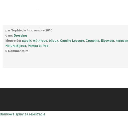
par Sophie, le 4 novembre 2010
dans
Dressing
Mots-clés:
atypik
,
Ã©thique
,
bijoux
,
Camille Lescure
,
Cruselita
,
Elsewear
,
karawa
Nature Bijoux
,
Pampa et Pop
0 Commentaire
darmowe spiny za rejestracje