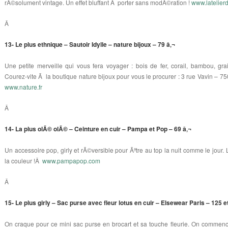
rÃ©solument vintage. Un effet bluffant Ã porter sans modÃ©ration !
www.latelier
Â
13- Le plus ethnique – Sautoir Idylle – nature bijoux – 79 â‚¬
Une petite merveille qui vous fera voyager : bois de fer, corail, bambou, g
Courez-vite Ã la boutique nature bijoux pour vous le procurer : 3 rue Vavin – 7
www.nature.fr
Â
14- La plus olÃ© olÃ© – Ceinture en cuir – Pampa et Pop – 69 â‚¬
Un accessoire pop, girly et rÃ©versible pour Ãªtre au top la nuit comme le jour. 
la couleur !Â
www.pampapop.com
Â
15- Le plus girly – Sac purse avec fleur lotus en cuir – Elsewear Paris – 125 e
On craque pour ce mini sac purse en brocart et sa touche fleurie. On commence p