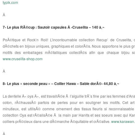
typik.com
Â
7- Le plus RÃ©cup : Sautoir capsules Â -Cruselita – 140 â‚¬
PoÃ©tique et Rock’n Roll! L’incontournable collection Recup’ de Cruselita
dÃ©chets en bijoux uniques, graphiques et colorÃ©s. Nous apportons le plus g
motifs des emballages mÃ©talliques collectÃ©s afin que chaque bijou soi
www.cruselita-shop.com
Â
8- Le plus « seconde peau » – Collier Hawa – Sable dorÃ©- 44,80 â‚¬
La dentelle Â« oya Â», est travaillÃ©e Ã l’aiguille trÃ¨s fine par les femmes d’Ana
coton, rÃ©haussÃ© parfois de perles pour en souligner les motifs. Cet art t
minutieux, est utilisÃ© comme ornement des tissus fleuris si reconnaissable
collection Oya est rÃ©alisÃ©e Ã la main par Hanifa et ses soeurs avec qui 
colliers prÃ©cieux dans une dÃ©marche Ã©quitable et crÃ©ative.
www.karawan.
Â