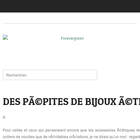
DES PÃ©PITES DE BIJOUX Ã©T
Â
Pour celles et ceux qui penseraient encore que les accessoires Ã©thiques 
colliers de nouilles que de vÃ©ritables crÃ©ations, je ne dirais qu’un mot : regar