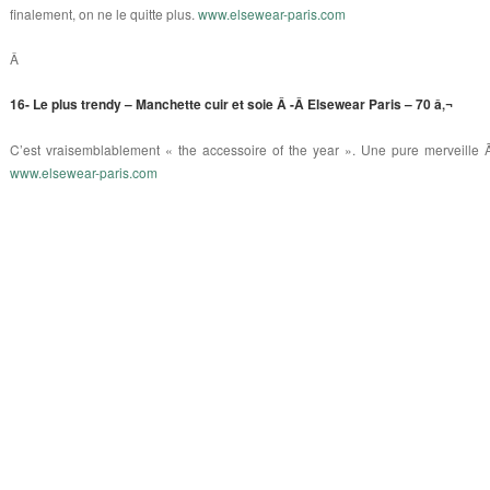
finalement, on ne le quitte plus.
www.elsewear-paris.com
Â
16- Le plus trendy – Manchette cuir et soie Â -Â Elsewear Paris – 70 â‚¬
C’est vraisemblablement « the accessoire of the year ». Une pure merveill
www.elsewear-paris.com